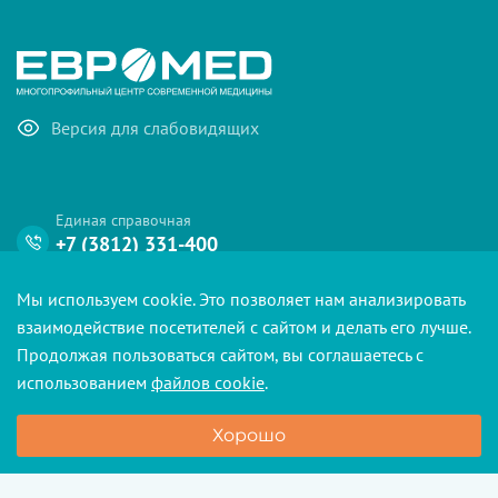
Версия для слабовидящих
Единая справочная
+7 (3812) 331-400
Чат единой справочной
Мы используем cookie. Это позволяет нам анализировать
@Euromedomskbot
взаимодействие посетителей с сайтом и делать его лучше.
Продолжая пользоваться сайтом, вы соглашаетесь с
Telegram
использованием
файлов cookie
.
Подписка на уведомления
Хорошо
Политика обработки персональных данных